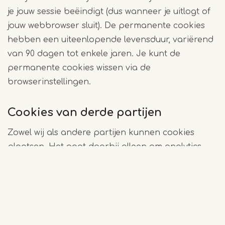
je jouw sessie beëindigt (dus wanneer je uitlogt of
jouw webbrowser sluit). De permanente cookies
hebben een uiteenlopende levensduur, variërend
van 90 dagen tot enkele jaren. Je kunt de
permanente cookies wissen via de
browserinstellingen.
Cookies van derde partijen
Zowel wij als andere partijen kunnen cookies
plaatsen. Het gaat daarbij alleen om analytics
cookies die Google plaatst. Die partijen kunnen
de cookies echter niet plaatsen zonder
toestemming van ons.
Weigeren van (bepaalde) cookies