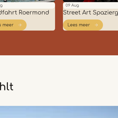
ug
09
Aug
dfahrt Roermond
Street Art Spazier
s meer
Lees meer
hlt