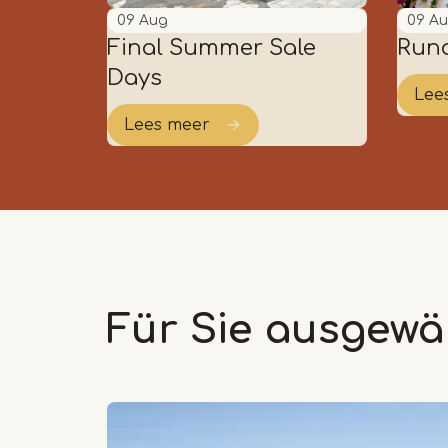
09
Aug
09
A
Final Summer Sale
Run
Days
Lee
Lees meer
Für Sie ausgewä