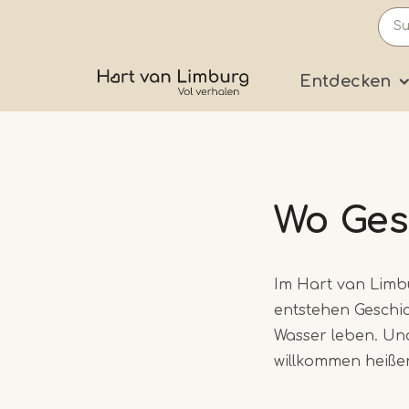
Skip
to
main
Prima
Entdecken
content
Wo Ges
Im Hart van Limbu
entstehen Geschic
Wasser leben. Un
willkommen heiße