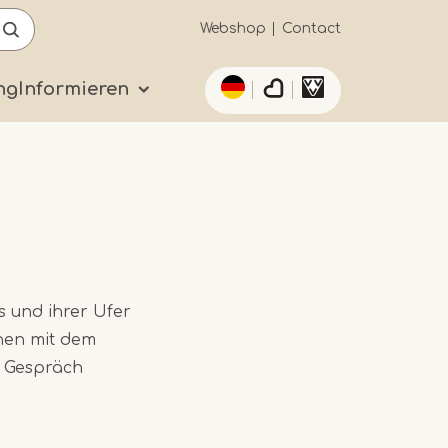
Secundaïre
Webshop
Contact
List additional actio
navigatie
ng
Informieren
s und ihrer Ufer
onen mit dem
m Gespräch