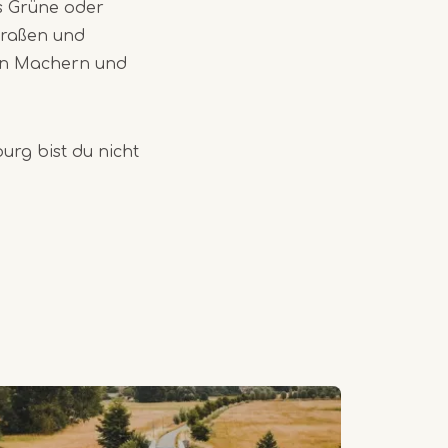
hs Grüne oder
traßen und
len Machern und
rg bist du nicht