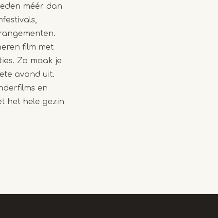
bieden méér dan
festivals,
arrangementen.
eren film met
ties. Zo maak je
te avond uit.
nderfilms en
t het hele gezin