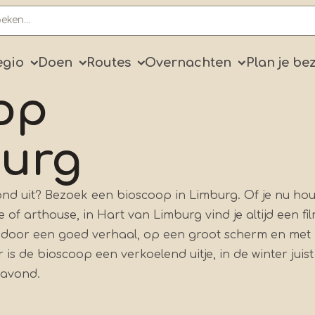
ry
egio
Doen
Routes
Overnachten
Plan je be
op
burg
d uit? Bezoek een bioscoop in Limburg. Of je nu hou
 of arthouse, in Hart van Limburg vind je altijd een fil
en door een goed verhaal, op een groot scherm en met
 is de bioscoop een verkoelend uitje, in de winter juis
 avond.