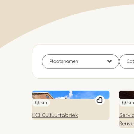
0,0km
0,0km
ECI Cultuurfabriek
Servi
Reuve