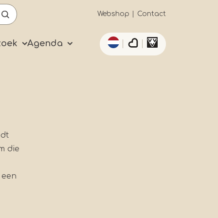
Secundaïre
Webshop
Contact
Aanvullende acties 
navigatie
zoek
Agenda
dt
m die
t een