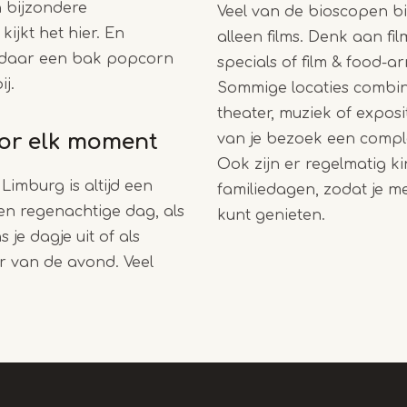
n bijzondere
Veel van de bioscopen 
kijkt het hier. En
alleen films. Denk aan film
t daar een bak popcorn
specials of film & food-
ij.
Sommige locaties combin
theater, muziek of exposi
oor elk moment
van je bezoek een comple
Ook zijn er regelmatig ki
Limburg is altijd een
familiedagen, zodat je me
en regenachtige dag, als
kunt genieten.
s je dagje uit of als
er van de avond. Veel