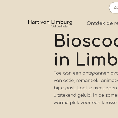
Overslaan
en
naar
Prima
Ontdek de r
de
inhoud
Biosco
gaan
in Lim
Toe aan een ontspannen avon
van actie, romantiek, animatie
bij je past. Laat je meeslep
uitstekend geluid. In de zomer
warme plek voor een knusse