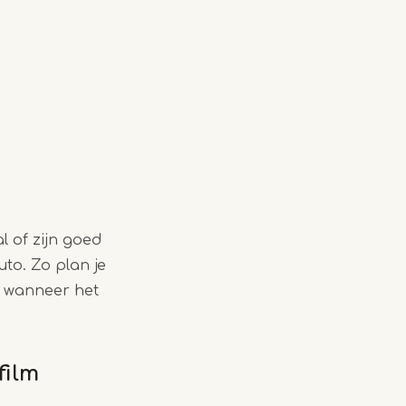
l of zijn goed
uto. Zo plan je
k wanneer het
film