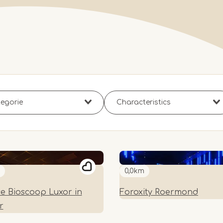
0,0km
ce Bioscoop Luxor in
Foroxity Roermond
r