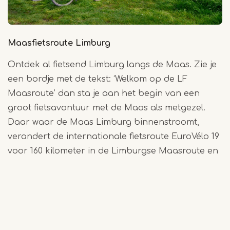
Maasfietsroute Limburg
Ontdek al fietsend Limburg langs de Maas. Zie je
een bordje met de tekst: ‘Welkom op de LF
Maasroute’ dan sta je aan het begin van een
groot fietsavontuur met de Maas als metgezel.
Daar waar de Maas Limburg binnenstroomt,
verandert de internationale fietsroute EuroVélo 19
voor 160 kilometer in de Limburgse Maasroute en
da's zo gefietst! Geniet bij tien Maaskunstwerken
even van een welverdiende rust voordat je verder
op pad gaat door mooie landschappen en
unieke natuur, gevormd door de Maas.