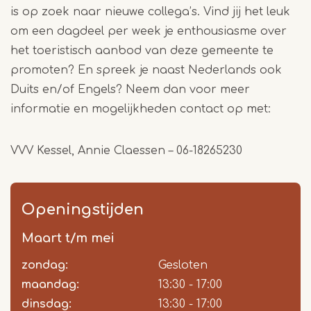
is op zoek naar nieuwe collega’s. Vind jij het leuk
om een dagdeel per week je enthousiasme over
het toeristisch aanbod van deze gemeente te
promoten? En spreek je naast Nederlands ook
Duits en/of Engels? Neem dan voor meer
informatie en mogelijkheden contact op met:
VVV Kessel, Annie Claessen – 06-18265230
Openingstijden
Maart t/m mei
zondag:
Dag
Time
Reactie
Gesloten
slot
maandag:
13:30 - 17:00
dinsdag:
13:30 - 17:00