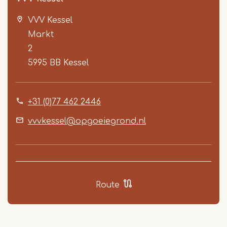
VVV Kessel
Markt
2
5995 BB
Kessel
Item
+31 (0)77 462 2446
1
of
vvvkessel@opgoeiegrond.nl
2
Route