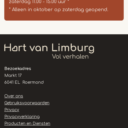
zaterdag 11.00 - 15.00 uur *
* Alleen in oktober op zaterdag geopend.
Bezoekadres
Markt 17
6041 EL Roermond
Handige
Over ons
links
Gebruiksvoorwaarden
Privacy
Privacyverklaring
Producten en Diensten