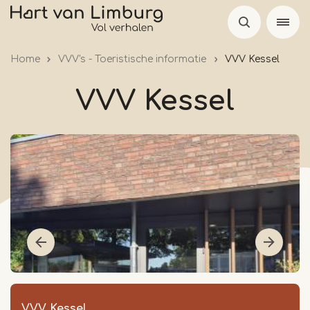
Overslaan
en
naar
Home
VVV's - Toeristische informatie
VVV Kessel
de
inhoud
VVV Kessel
gaan
VVV Kessel