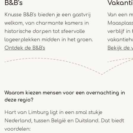
B&B's
Vakant
Knusse B&B’s bieden je een gastvrij
Van een mo
welkom, van charmante kamers in
Maasplass
historische dorpen tot sfeervolle
verblijf in
logeerplekken midden in het groen.
vakantiehu
Ontdek de B&B's
Bekijk de
Waarom kiezen mensen voor een overnachting in
deze regio?
Hart van Limburg ligt in een smal stukje
Nederland, tussen België en Duitsland. Dat biedt
voordelen: