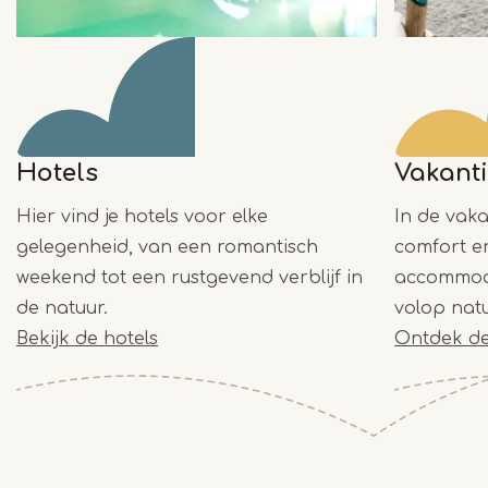
Hotels
Vakant
Hier vind je hotels voor elke
In de vaka
gelegenheid, van een romantisch
comfort e
weekend tot een rustgevend verblijf in
accommoda
de natuur.
volop natu
Bekijk de hotels
Ontdek de