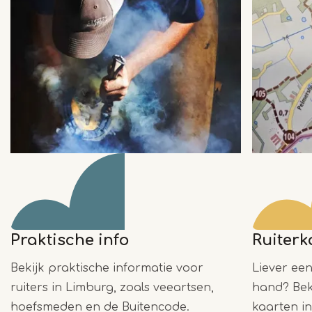
Praktische info
Ruiterk
Bekijk praktische informatie voor
Liever ee
ruiters in Limburg, zoals veeartsen,
hand? Bek
hoefsmeden en de Buitencode.
kaarten i