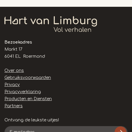
Bezoekadres
Markt 17
6041 EL Roermond
Handige
Over ons
links
Gebruiksvoorwaarden
Privacy
Privacyverklaring
Producten en Diensten
Partners
Ontvang de leukste uitjes!
E-