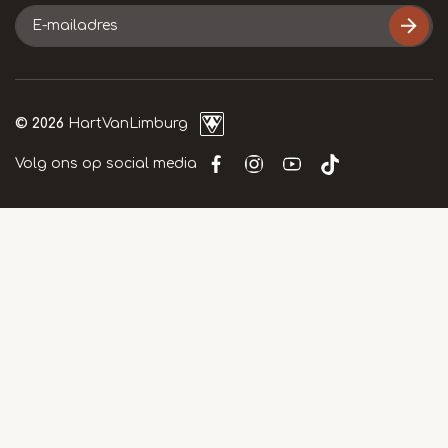
E-
mailadres
© 2026
HartVanLimburg
Volg ons op social media