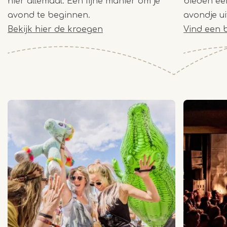
hier allemaal. Een fijne manier om je
bieden ee
avond te beginnen.
avondje ui
Bekijk hier de kroegen
Vind een b