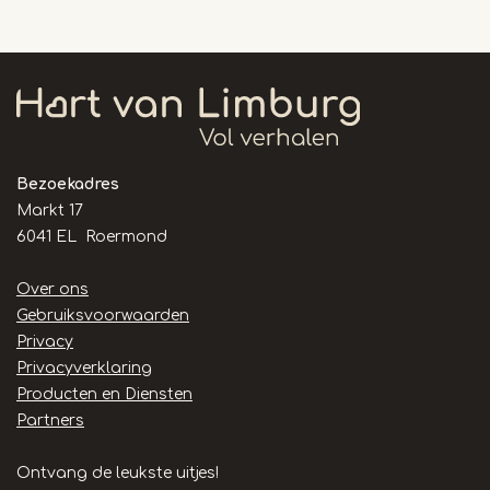
Bezoekadres
Markt 17
6041 EL Roermond
Handige
Over ons
links
Gebruiksvoorwaarden
Privacy
Privacyverklaring
Producten en Diensten
Partners
Ontvang de leukste uitjes!