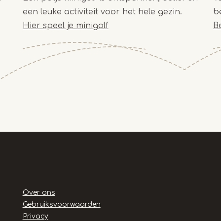
een leuke activiteit voor het hele gezin.
b
Hier speel je minigolf
Be
Handige
Over ons
links
Gebruiksvoorwaarden
Privacy