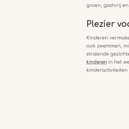
groen, gastvrij e
Plezier v
Kinderen vermaken
ook zwemmen, min
stralende gezicht
kinderen
in het w
kinderactiviteite