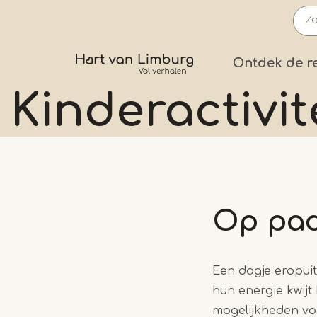
Overslaan
en
naar
Prima
Ontdek de r
de
inhoud
Kinderactivit
gaan
Op pad
Een dagje eropuit
hun energie kwijt
mogelijkheden voo