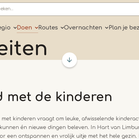
ry
egio
Doen
Routes
Overnachten
Plan je be
eiten
 met de kinderen
 met kinderen vraagt om leuke, afwisselende kinderact
 kunnen én nieuwe dingen beleven. In Hart van Limbur
r een ontspannen en vrolijk uitje met het hele gezin.