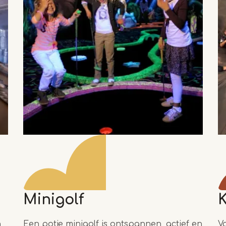
Minigolf
K
n
Een potje minigolf is ontspannen, actief en
V