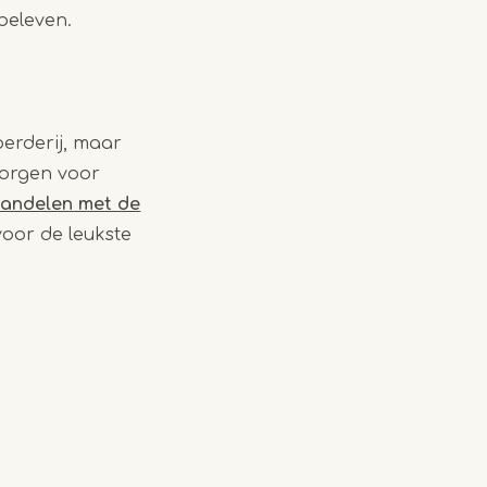
 beleven.
oerderij, maar
zorgen voor
andelen met de
voor de leukste