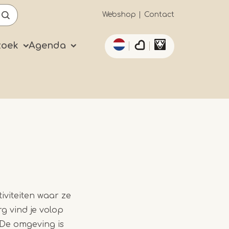
Secundaïre
Webshop
Contact
Aanvullende acties 
navigatie
zoek
Agenda
iviteiten waar ze
g vind je volop
 De omgeving is