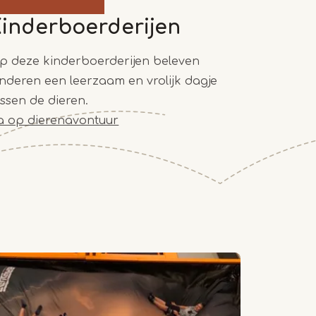
Kinderboerderijen
p deze kinderboerderijen beleven
inderen een leerzaam en vrolijk dagje
ussen de dieren.
a op dierenavontuur