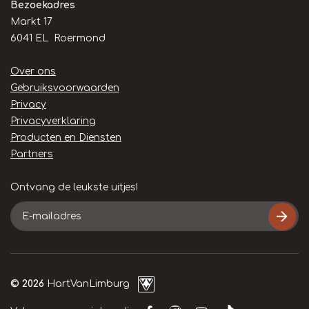
Bezoekadres
Markt 17
6041 EL Roermond
Handige
Over ons
links
Gebruiksvoorwaarden
Privacy
Privacyverklaring
Producten en Diensten
Partners
Ontvang de leukste uitjes!
E-
mailadres
© 2026
HartVanLimburg