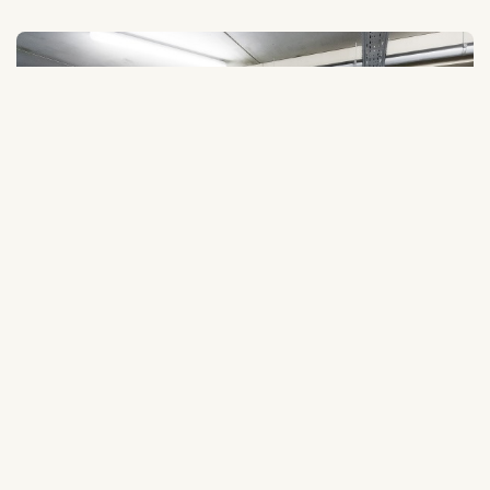
Parkeren
Je kan zowel met het openbaar vervoer als met
de auto naar Limburg komen. Maak je geen
zorgen over de parkeermogelijkheden, daar zijn